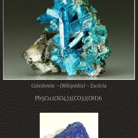
Caledonite –(Wikipédia) - Escócia
Pb5Cu2(SO4)3(CO3)(OH)6