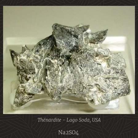
Thénardite - Lago Soda, USA
Na2SO4