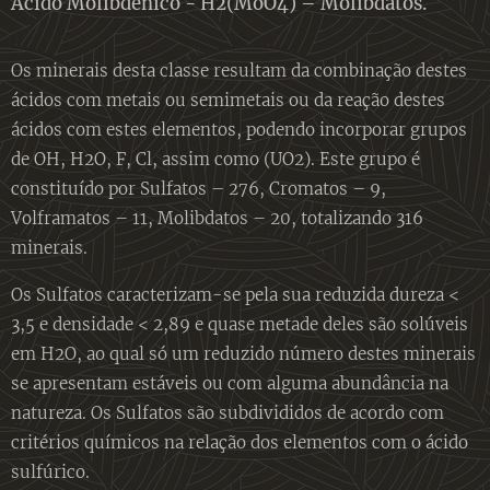
Ácido Molibdénico - H2(MoO4) – Molibdatos.
Os minerais desta classe resultam da combinação destes
ácidos com metais ou semimetais ou da reação destes
ácidos com estes elementos, podendo incorporar grupos
de OH, H2O, F, Cl, assim como (UO2). Este grupo é
constituído por Sulfatos – 276, Cromatos – 9,
Volframatos – 11, Molibdatos – 20, totalizando 316
minerais.
Os Sulfatos caracterizam-se pela sua reduzida dureza <
3,5 e densidade < 2,89 e quase metade deles são solúveis
em H2O, ao qual só um reduzido número destes minerais
se apresentam estáveis ou com alguma abundância na
natureza. Os Sulfatos são subdivididos de acordo com
critérios químicos na relação dos elementos com o ácido
sulfúrico.