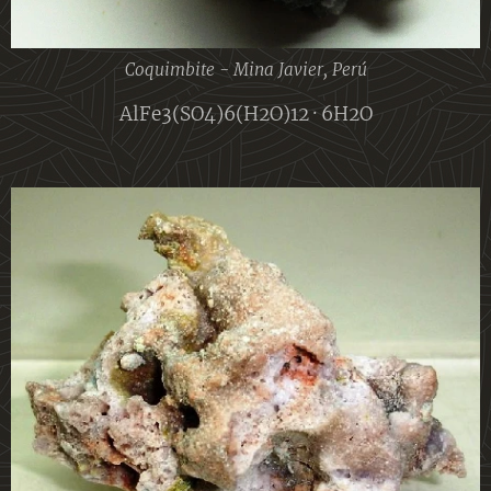
Coquimbite - Mina Javier, Perú
AlFe3(SO4)6(H2O)12 · 6H2O