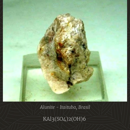
Alunite - Itaituba, Brasil
KAl3(SO4)2(OH)6