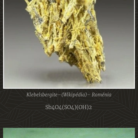
Klebelsbergite–(Wikipédia)– Roménia
Sb4O4(SO4)(OH)2