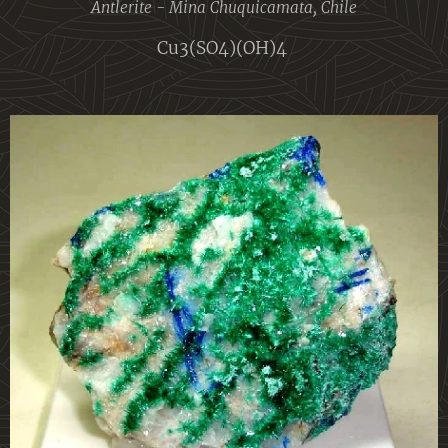
Antlerite - Mina Chuquicamata, Chile
Cu3(SO4)(OH)4