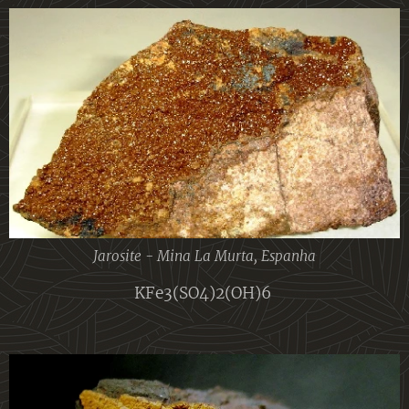
Jarosite - Mina La Murta, Espanha
KFe3(SO4)2(OH)6