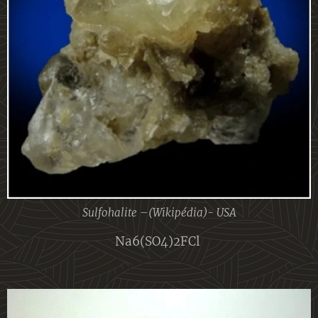
Sulfohalite –(Wikipédia)- USA
Na6(SO4)2FCl