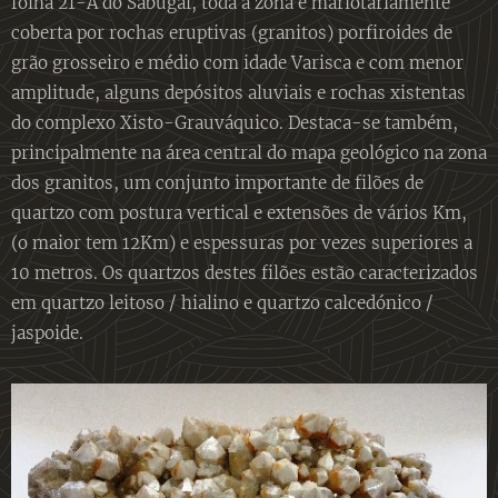
folha 21-A do Sabugal, toda a zona é mariotariamente
coberta por rochas eruptivas (granitos) porfiroides de
grão grosseiro e médio com idade Varisca e com menor
amplitude, alguns depósitos aluviais e rochas xistentas
do complexo Xisto-Grauváquico. Destaca-se também,
principalmente na área central do mapa geológico na zona
dos granitos, um conjunto importante de filões de
quartzo com postura vertical e extensões de vários Km,
(o maior tem 12Km) e espessuras por vezes superiores a
10 metros. Os quartzos destes filões estão caracterizados
em quartzo leitoso / hialino e quartzo calcedónico /
jaspoide.