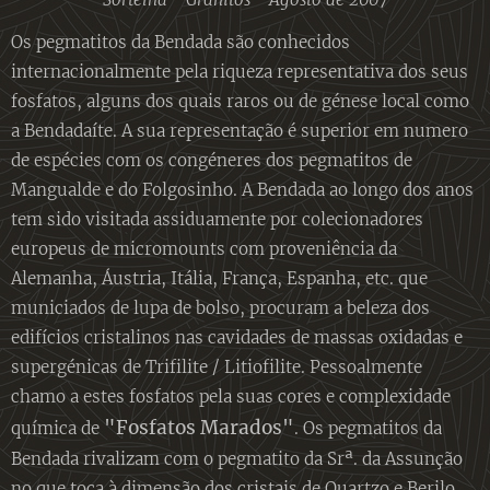
Os pegmatitos da Bendada são conhecidos
internacionalmente pela riqueza representativa dos seus
fosfatos, alguns dos quais raros ou de génese local como
a Bendadaíte. A sua representação é superior em numero
de espécies com os congéneres dos pegmatitos de
Mangualde e do Folgosinho. A Bendada ao longo dos anos
tem sido visitada assiduamente por colecionadores
europeus de micromounts com proveniência da
Alemanha, Áustria, Itália, França, Espanha, etc. que
municiados de lupa de bolso, procuram a beleza dos
edifícios cristalinos nas cavidades de massas oxidadas e
supergénicas de Trifilite / Litiofilite. Pessoalmente
chamo a estes fosfatos pela suas cores e complexidade
"Fosfatos Marados"
química de
. Os pegmatitos da
Bendada rivalizam com o pegmatito da Srª. da Assunção
no que toca à dimensão dos cristais de Quartzo e Berilo.