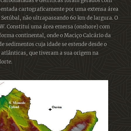
 carbonatadas e detríticas foram gerados com
resentada cartograficamente por uma extensa área
 Setúbal, não ultrapassando 60 km de largura. O
W. Constitui uma área emersa (onshore) com
forma continental, onde o Maciço Calcário da
de sedimentos cuja idade se estende desde o
s atlânticas, que tiveram a sua origem na
orte.