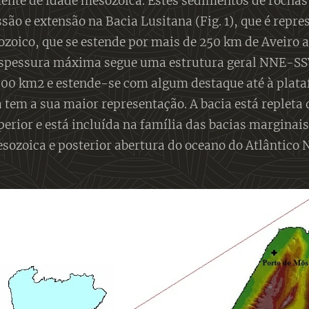
ente de idade mesozoica. Estes sedimentos de rochas
são e extensão na Bacia Lusitana (Fig. 1), que é rep
zoico, que se estende por mais de 250 km de Aveiro a
 espessura máxima segue uma estrutura geral NNE-SS
000 km2 e estende-se com algum destaque até à plata
tem a sua maior representação. A bacia está repleta 
perior e está incluída na família das bacias marginai
sozoica e posterior abertura do oceano do Atlântico N