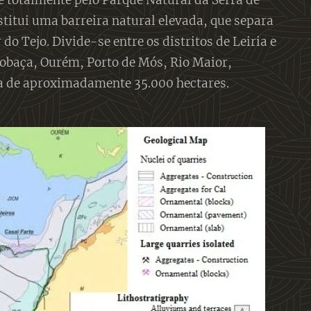
e totalmente pelo Parque Natural da Serra de
stitui uma barreira natural elevada, que separa
 do Tejo. Divide-se entre os distritos de Leiria e
cobaça, Ourém, Porto de Mós, Rio Maior,
a de aproximadamente 35.000 hectares.