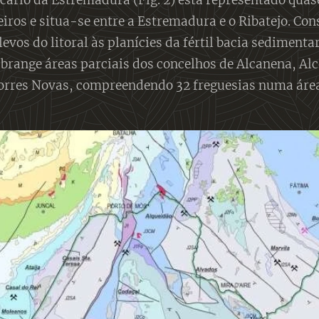
cário da Estremadura (Fig. 2) está representado quas
eiros e situa-se entre a Estremadura e o Ribatejo. Con
evos do litoral às planícies da fértil bacia sedimentar
brange áreas parciais dos concelhos de Alcanena, Al
orres Novas, compreendendo 32 freguesias numa áre