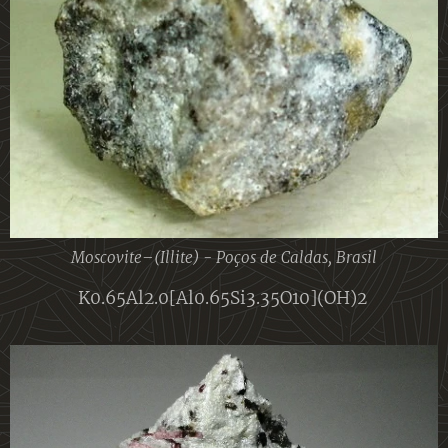
Moscovite–(Illite) - Poços de Caldas, Brasil
K0.65Al2.0[Al0.65Si3.35O10](OH)2