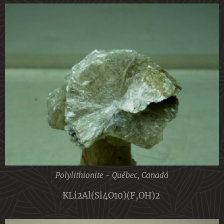
Polylithionite - Québec, Canadá
KLi2Al(Si4O10)(F,OH)2