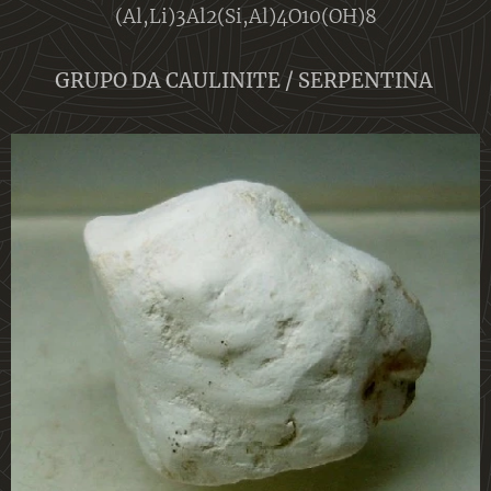
(Al,Li)3Al2(Si,Al)4O10(OH)8
GRUPO DA CAULINITE / SERPENTINA