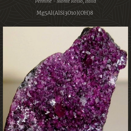
Pennine - Monte Rosso, Itália
Mg5Al(AlSi3O10)(OH)8