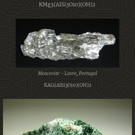
KMg3(AlSi3O10)(OH)2
Moscovite - Lavre, Portugal
KAl2(AlSi3O10)(OH)2