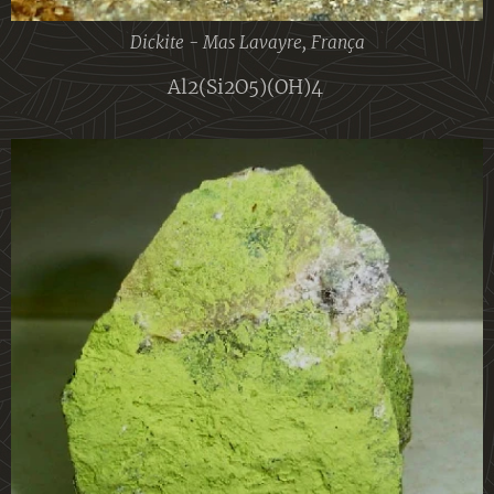
Dickite - Mas Lavayre, França
Al2(Si2O5)(OH)4