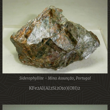
Siderophyllite - Mina Assunção, Portugal
KFe2Al(Al2Si2O10)(OH)2