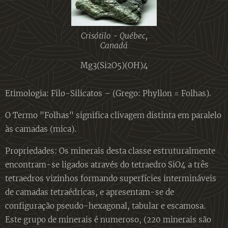
Crisótilo - Québec,
Canadá
Mg3(Si2O5)(OH)4
Etimologia: Filo-Silicatos – (Grego: Phyllon = Folhas).
O Termo "Folhas" significa clivagem distinta em paralelo
às camadas (mica).
Propriedades: Os minerais desta classe estruturalmente
encontram-se ligados através do tetraedro SiO4 a três
tetraedros vizinhos formando superfícies intermináveis
de camadas tetraédricas, e apresentam-se de
configuração pseudo-hexagonal, tabular e escamosa.
Este grupo de minerais é numeroso, (220 minerais são