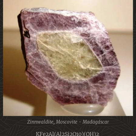
Zinnwaldite, Moscovite - Madagáscar
KFe2Al(Al2Si2O10)(OH)2