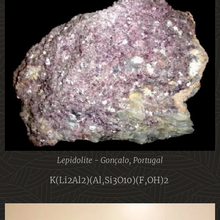
Lepidolite - Gonçalo, Portugal
K(Li2Al2)(Al,Si3O10)(F,OH)2