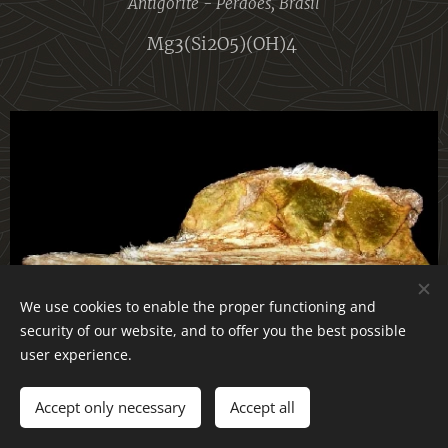
Antigorite - Perdões, Brasil
Mg3(Si2O5)(OH)4
We use cookies to enable the proper functioning and
security of our website, and to offer you the best possible
user experience.
Crisótilo-(Asbesto), Serpentina - Caraculo, Angola
Mg3(Si2O5)(OH)
Accept only necessary
Accept all