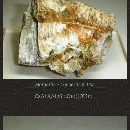
Margarite - Connecticut, USA
CaAl2(Al2Si2O10)(OH)2