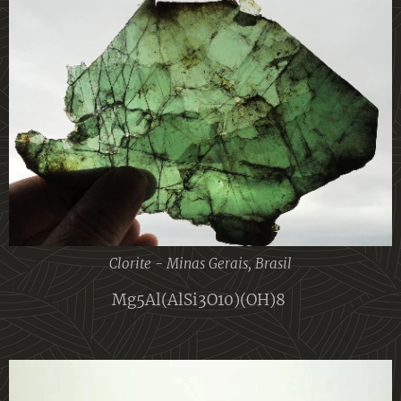
Clorite - Minas Gerais, Brasil
Mg5Al(AlSi3O10)(OH)8