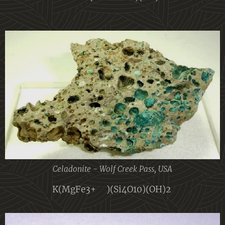
Celadonite - Wolf Creek Pass, USA
K(MgFe3+◻)(Si4O10)(OH)2