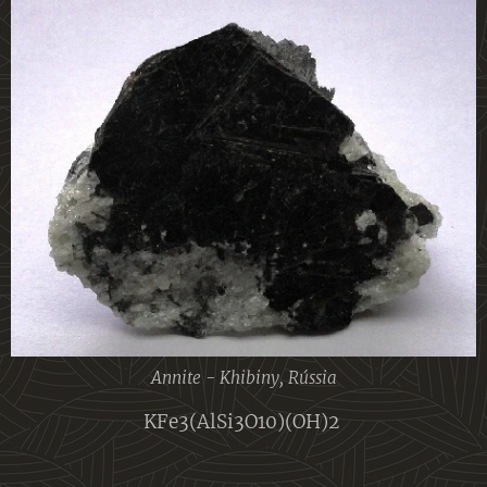
Annite - Khibiny, Rússia
KFe3(AlSi3O10)(OH)2