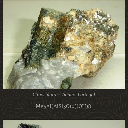
Clinochloro - Vidago, Portugal
Mg5Al(AlSi3O10)(OH)8