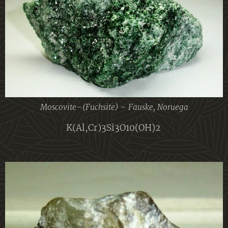
Moscovite–(Fuchsite) – Fauske, Noruega
K(Al,Cr)3Si3O10(OH)2