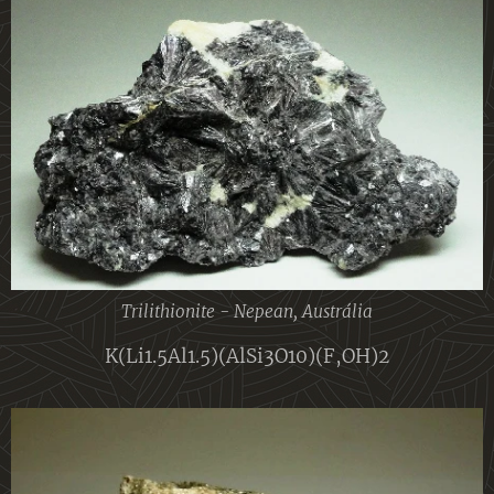
Trilithionite - Nepean, Austrália
K(Li1.5Al1.5)(AlSi3O10)(F,OH)2