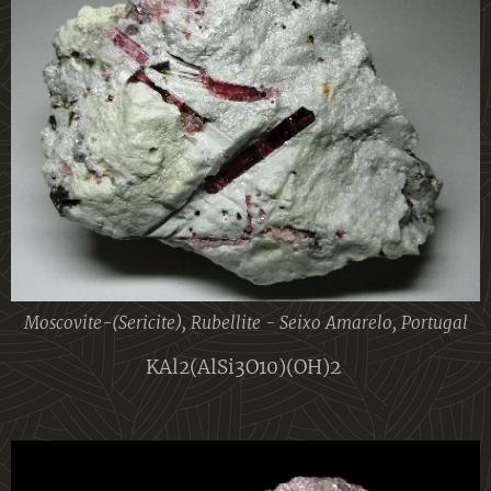
Moscovite-(Sericite), Rubellite - Seixo Amarelo, Portugal
KAl2(AlSi3O10)(OH)2