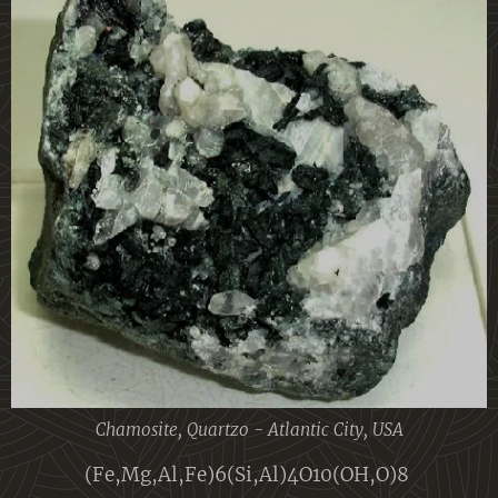
Chamosite, Quartzo - Atlantic City, USA
(Fe,Mg,Al,Fe)6(Si,Al)4O10(OH,O)8