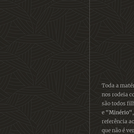
Toda a matér
nos rodeia c
são todos fi
e
"Minério"
referência a
que não é ve