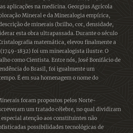
uas aplicações na medicina. Georgius Agrícola
ploração Mineral e da Mineralogia empírica,
escrição de minerais (brilho, cor, densidade,
iderar esta obra ultrapassada. Durante o século
Cristalografia matemática, elevou finalmente a
(1749-1832) foi um mineralogista ilustre. O
ho como Cientista. Entre nós, José Bonifácio de
pendência do Brasil, foi igualmente um
u tempo. É em sua homenagem o nome do
 Minerais foram propostos pelos Norte-
screveram um tratado célebre, no qual dividiram
especial atenção aos constituintes não
fisticadas possibilidades tecnológicas de