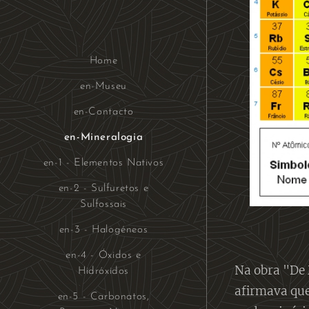
Home
en-Museu
en-Contacto
en-Mineralogia
en-1 - Elementos Nativos
en-2 - Sulfuretos e
Sulfossais
en-3 - Halogéneos
en-4 - Óxidos e
Na obra "De 
Hidróxidos
afirmava qu
en-5 - Carbonatos,