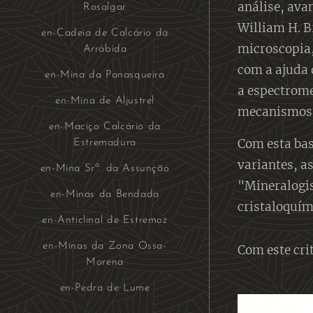
análise, ava
Rosalgar
William H. B
en-Cadeia de Calcário da
microscopia,
Arrábida
com a ajuda 
en-Mina da Panasqueira
a espectrome
en-Mina de Aljustrel
mecanismos 
en-Maciço Calcário da
Com esta bas
Estremadura
variantes, a
en-Mina Srª. da Assunção
"Mineralogis
en-Minas da Bendada
cristaloquím
en-Anticlinal de Estremoz
en-Minas da Zona Ossa-
Com este cri
Morena
en-Pedra de Lume