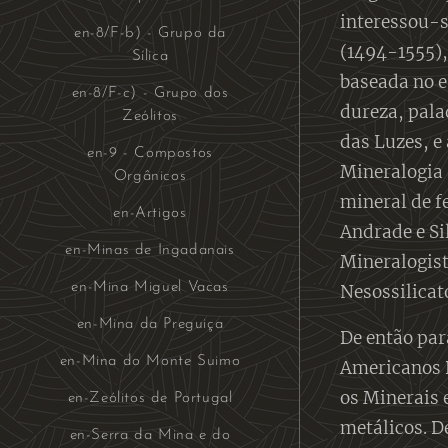
interessou-s
en-8/F-b) - Grupo da
(1494-1555),
Sílica
baseada no e
en-8/F-c) - Grupo dos
dureza, pala
Zeólitos
das Luzes, e
en-9 - Compostos
Mineralogia 
Orgânicos
mineral de f
en-Artigos
Andrade e Si
en-Minas de Ingadanais
Mineralogist
en-Mina Miguel Vacas
Nesossilicat
en-Mina da Preguiça
De então par
en-Mina do Monte Suimo
Americanos D
os Minerais 
en-Zeólitos de Portugal
metálicos. D
en-Serra da Mina e do