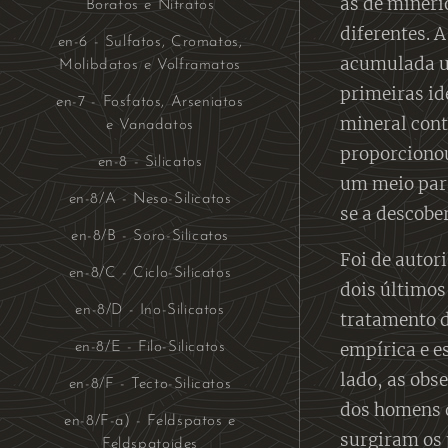
as de minéri
Boratos e Nitratos
diferentes. 
en-6 - Sulfatos, Cromatos,
acumulada um
Molibdatos e Volframatos
primeiras id
en-7 - Fosfatos, Arseniatos
mineral cont
e Vanadatos
proporcionou
en-8 - Silicatos
um meio para
en-8/A - Neso-Silicatos
se a descobe
en-8/B - Soro-Silicatos
Foi de autor
en-8/C - Ciclo-Silicatos
dois últimos
en-8/D - Ino-Silicatos
tratamento d
empírica e e
en-8/E - Filo-Silicatos
lado, as obs
en-8/F - Tecto-Silicatos
dos homens q
en-8/F-a) - Feldspatos e
surgiram os 
Feldspatoides