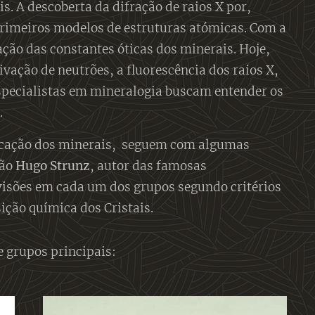
. A descoberta da difração de raios X por,
primeiros modelos de estruturas atómicas. Com a
ção das constantes óticas dos minerais. Hoje,
vação de neutrões, a fluorescência dos raios X,
 especialistas em mineralogia buscam entender os
.
sificação dos minerais, seguem com algumas
mão
Hugo Strunz
, autor das famosas
visões em cada um dos grupos segundo critérios
ção química dos Cristais.
 grupos principais: