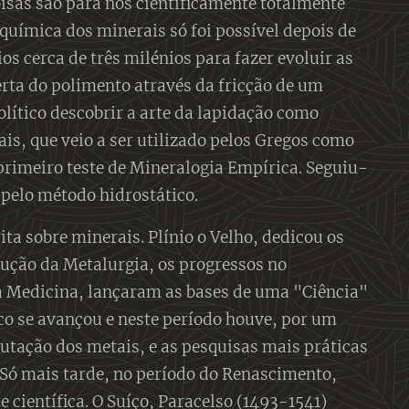
oisas são para nós cientificamente totalmente
oquímica dos minerais só foi possível depois de
cerca de três milénios para fazer evoluir as
erta do polimento através da fricção de um
lítico descobrir a arte da lapidação como
ais, que veio a ser utilizado pelos Gregos como
primeiro teste de Mineralogia Empírica. Seguiu-
pelo método hidrostático.
ita sobre minerais. Plínio o Velho, dedicou os
lução da Metalurgia, os progressos no
na Medicina, lançaram as bases de uma "Ciência"
co se avançou e neste período houve, por um
utação dos metais, e as pesquisas mais práticas
 Só mais tarde, no período do Renascimento,
científica. O Suíço, Paracelso (1493-1541)