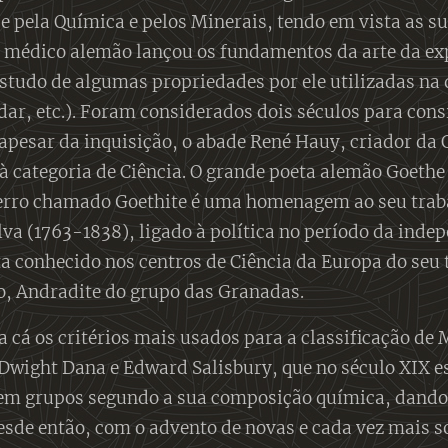
e pela Química e pelos Minerais, tendo em vista as s
 médico alemão lançou os fundamentos da arte da ex
studo de algumas propriedades por ele utilizadas na d
dar, etc.). Foram considerados dois séculos para cons
 apesar da inquisição, o abade René Hauy, criador da 
à categoria de Ciência. O grande poeta alemão Goethe 
erro chamado Goethite é uma homenagem ao seu trabal
lva (1763-1838), ligado à política no período da inde
a conhecido nos centros de Ciência da Europa do se
o, Andradite do grupo das Granadas.
a cá os critérios mais usados para a classificação de
wight Dana e Edward Salisbury, que no século XIX e
em grupos segundo a sua composição química, dando 
esde então, com o advento de novas e cada vez mais so