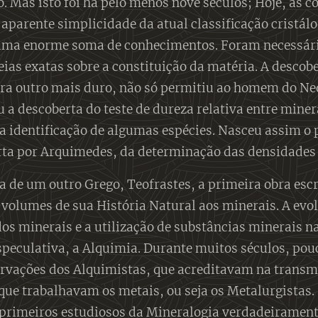
o. Mas isto foi há pelo menos nove séculos; Hoje, as c
A aparente simplicidade da atual classificação cristál
a enorme soma de conhecimentos. Foram necessários 
eias exatas sobre a constituição da matéria. A descob
ra outro mais duro, não só permitiu ao homem do Neo
 a descoberta do teste de dureza relativa entre miner
 identificação de algumas espécies. Nasceu assim o 
rta por Arquimedes, da determinação das densidades 
ia de um outro Grego, Teofrastes, a primeira obra escr
 volumes de sua História Natural aos minerais. A evo
os minerais e a utilização de substâncias minerais 
speculativa, a Alquimia. Durante muitos séculos, pou
ervações dos Alquimistas, que acreditavam na transm
ue trabalhavam os metais, ou seja os Metalurgistas.
primeiros estudiosos da Mineralogia verdadeiramente 