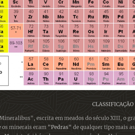
CLASSIFICAÇÃO
Mineralibus", escrita em meados do século XIII, o gr
e os minerais eram
"Pedras"
de qualquer tipo mais a