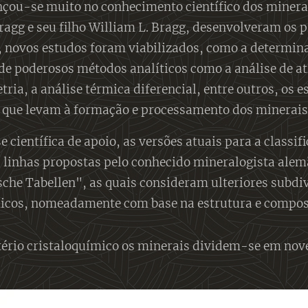
nçou-se muito no conhecimento científico dos minerais
ragg e seu filho William L. Bragg, desenvolveram os 
 novos estudos foram viabilizados, como a determina
de poderosos métodos analíticos como a análise de ati
tria, a análise térmica diferencial, entre outros, os
que levam à formação e processamento dos minerais
e científica de apoio, as versões atuais para a clas
s linhas propostas pelo conhecido mineralogista ale
che Tabellen", as quais consideram ulteriores subdi
icos, nomeadamente com base na estrutura e composi
tério cristaloquímico os minerais dividem-se em nove