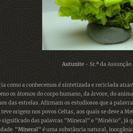
Autunite
- Sr.ª da Assunção
ia como a conhecemos é sintetizada e reciclada atrav
omo os átomos do corpo humano, da árvore, do animal
lhos das estrelas. Afirmam os estudiosos que a palavr
, teve origem nos povos Celtas, aos quais se deve a M
o significado das palavras "Mineral" e "Minério", já
rdade.
"Mineral"
é uma substância natural, inorgâni