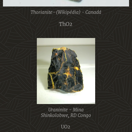
Thorianite–(Wikipédia) - Canadá
ThO2
Uraninite - Mina
Shinkolobwe, RD Congo
UO2