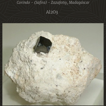
Corindo - (Safira) - Zazafotsy, Madagáscar
Al2O3