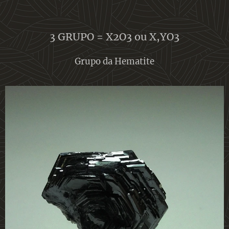
3 GRUPO = X2O3 ou X,YO3
Grupo da Hematite