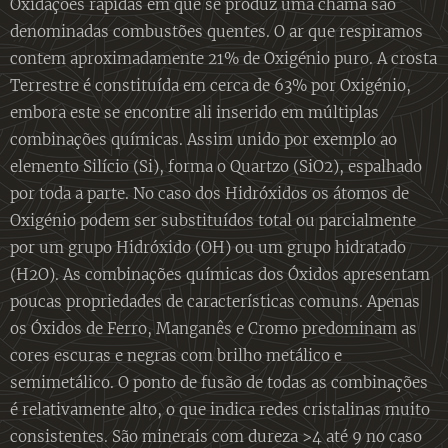
Oxidações rápidas em que se produz uma chama são
denominadas combustões quentes. O ar que respiramos
contem aproximadamente 21% de Oxigénio puro. A crosta
Terrestre é constituída em cerca de 63% por Oxigénio,
embora este se encontre ali inserido em múltiplas
combinações químicas. Assim unido por exemplo ao
elemento Silício (Si), forma o Quartzo (SiO2), espalhado
por toda a parte. No caso dos Hidróxidos os átomos de
Oxigénio podem ser substituídos total ou parcialmente
por um grupo Hidróxido (OH) ou um grupo hidratado
(H2O). As combinações químicas dos Óxidos apresentam
poucas propriedades de características comuns. Apenas
os Óxidos de Ferro, Manganês e Cromo predominam as
cores escuras e negras com brilho metálico e
semimetálico. O ponto de fusão de todas as combinações
é relativamente alto, o que indica redes cristalinas muito
consistentes. São minerais com dureza >4 até 9 no caso