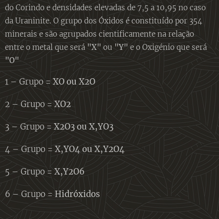
do Corindo e densidades elevadas de 7,5 a 10,95 no caso
da Uraninite. O grupo dos Óxidos é constituído por 354
minerais e são agrupados cientificamente na relação
entre o metal que será
"X"
ou
"Y"
e o Oxigénio que será
"O"
1 – Grupo =
XO ou X2O
2 – Grupo =
XO2
3 – Grupo =
X2O3 ou X,YO3
4 – Grupo =
X,YO4 ou X,Y2O4
5 – Grupo =
X,Y2O6
6 – Grupo =
Hidróxidos